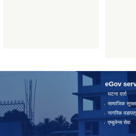
eGov serv
घटना दर्ता
सामाजिक सुरक्ष
नागरिक वडापत्
एम्बुलेन्स सेवा