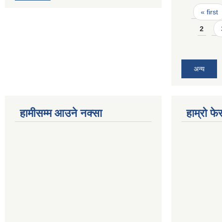
Pages
« first
2
अन्य
हामीसम्म आउने नक्सा
हाम्रो फ