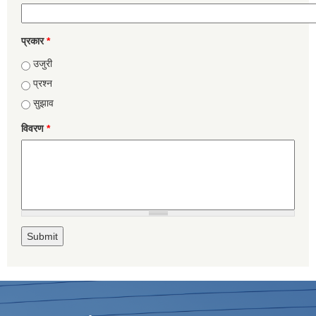
प्रकार
*
उजुरी
प्रश्न
सुझाव
विवरण
*